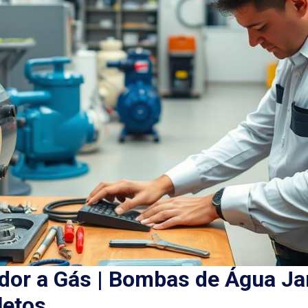
or a Gás | Bombas de Água Ja
letos