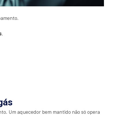
ipamento.
s
.
gás
ento. Um aquecedor bem mantido não só opera