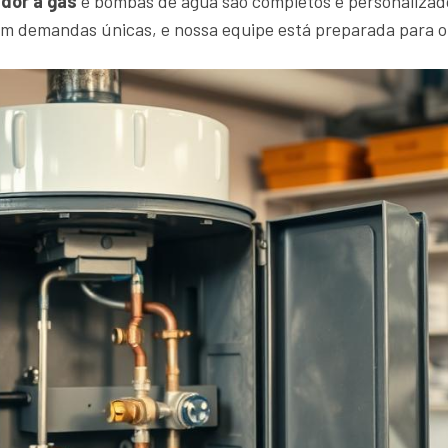
dor a gás
e bombas de água são completos e personalizad
em demandas únicas, e nossa equipe está preparada para 