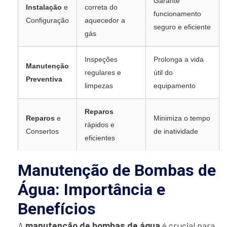
Garante
Instalação
e
correta do
funcionamento
Configuração
aquecedor a
seguro e eficiente
gás
Inspeções
Prolonga a vida
Manutenção
regulares e
útil do
Preventiva
limpezas
equipamento
Reparos
Reparos
e
Minimiza o tempo
rápidos e
Consertos
de inatividade
eficientes
Manutenção de Bombas de
Água: Importância e
Benefícios
A
manutenção de bombas de água
é crucial para