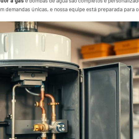
dor a gás
e bombas de água são completos e personalizad
em demandas únicas, e nossa equipe está preparada para 